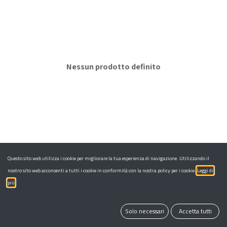
Nessun prodotto definito
Questo sito web utilizza i cookie per migliorare la tua esperienza di navigazione. Utilizzando il
nostro sito web acconsenti a tutti i cookie in conformità con la nostra policy per i cookie.
Leggi di
più
Solo necessari
Accetta tutti